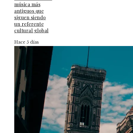
música más
antiguos que
siguen siendo
un referente
cultural global
Hace 5 días