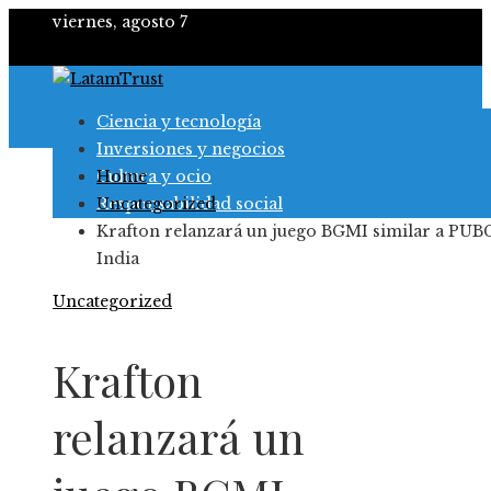
viernes, agosto 7
Ciencia y tecnología
Inversiones y negocios
Cultura y ocio
Home
Responsabilidad social
Uncategorized
Krafton relanzará un juego BGMI similar a PUB
India
Uncategorized
Krafton
relanzará un