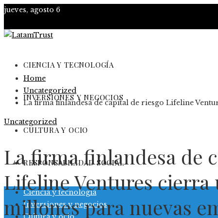
jueves, agosto 6
CIENCIA Y TECNOLOGÍA
Home
Uncategorized
INVERSIONES Y NEGOCIOS
La firma finlandesa de capital de riesgo Lifeline Vent
Uncategorized
CULTURA Y OCIO
La firma finlandesa de c
RESPONSABILIDAD SOCIAL
Lifeline Ventures cierra
Ciencia y tecnología
millones para nuevas e
Inversiones y negocios
Cultura y ocio