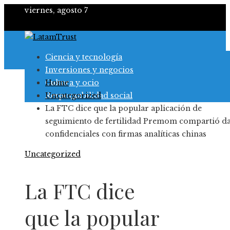
viernes, agosto 7
Ciencia y tecnología
Inversiones y negocios
Cultura y ocio
Home
Responsabilidad social
Uncategorized
La FTC dice que la popular aplicación de
seguimiento de fertilidad Premom compartió da
confidenciales con firmas analíticas chinas
Uncategorized
La FTC dice
que la popular