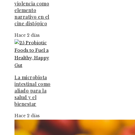
violencia como
elemento
narrativo en el
cine distópico
Hace 2 días
La microbiota
intestinal como
aliado para la
salud y el
bienestar
Hace 2 días