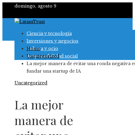
domingo, agosto 9
Ciencia y tecnología
Inversiones y negocios
Cultura y ocio
Home
Responsabilidad social
Uncategorized
La mejor manera de evitar una ronda negativa e
fundar una startup de IA
Uncategorized
La mejor
manera de