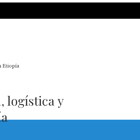
n Etiopía
 logística y
ía