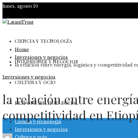
lunes, agosto 10
CIENCIA Y TECNOLOGÍA
Home
Inversiones y negocios
INVERSIONES Y NEGOCIOS
la relación entre energía, logística y competitividad e
Inversiones y negocios
CULTURA Y OCIO
la relación entre energía,
RESPONSABILIDAD SOCIAL
competitividad en Etiop
Ciencia y tecnología
Inversiones y negocios
Cultura y ocio