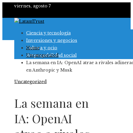
viernes, agosto 7
Ciencia y tecnología
Inversiones y negocios
Cultura y ocio
Home
Responsabilidad social
Uncategorized
La semana en IA: OpenAI atrae a rivales adinera
en Anthropic y Musk
Uncategorized
La semana en
IA: OpenAI