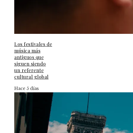
Los festivales de
música más
antiguos que
siguen siendo
un referente
cultural global
Hace 5 días