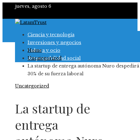
jueves, agosto 6
Ciencia y tecnología
Inversiones y negocios
Cultura y ocio
Home
Responsabilidad social
Uncategorized
La startup de entrega autónoma Nuro despedirá 
30% de su fuerza laboral
Uncategorized
La startup de
entrega