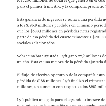
los 1200 millones de dólares que generó en el cuar
para el primer trimestre, y
la compañía prometió 
Esta ganancia de ingresos se suma a una pérdida ne
a los $196,9 millones perdidos en el mismo períod
que los $588,1 millones en pérdidas netas registrad
parte de esa pérdida del cuarto trimestre a $201,
sociales relacionados.
Sobre una base ajustada, Lyft ganó 22,7 millones de
un año. Esta es una mejora de la pérdida ajustada d
El flujo de efectivo operativo de la compañía estuv
pérdida de $188 millones. Lyft finalizó el trimestre
millones, un aumento con respecto a los $281 millo
Lyft publicó una guía para el segundo trimestre de 
que indica que la compañía no espera mucho creci