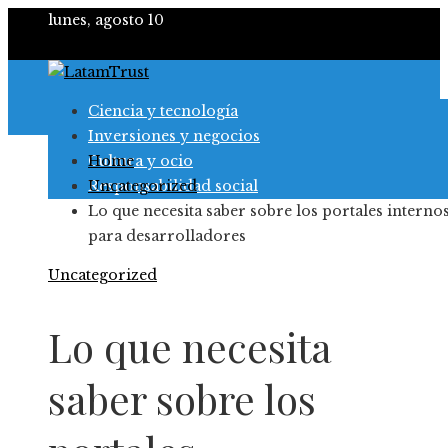
lunes, agosto 10
Ciencia y tecnología
Inversiones y negocios
Cultura y ocio
Home
Responsabilidad social
Uncategorized
Lo que necesita saber sobre los portales interno
para desarrolladores
Uncategorized
Lo que necesita
saber sobre los