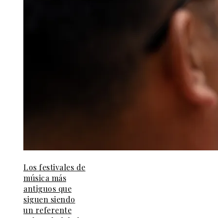
Los festivales de
música más
antiguos que
siguen siendo
un referente