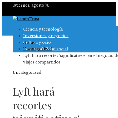
viernes, agosto 7
Ciencia y tecnología
Inversiones y negocios
Cultura y ocio
Home
Responsabilidad social
Uncategorized
Lyft hará recortes ‘significativos’ en el negocio d
viajes compartidos
Uncategorized
Lyft hará
recortes