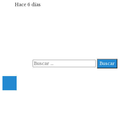
Hace 6 días
Información
Aviso Legal
Contacto
Quiénes somos
Buscar:
© 2022 All Right Reserved.