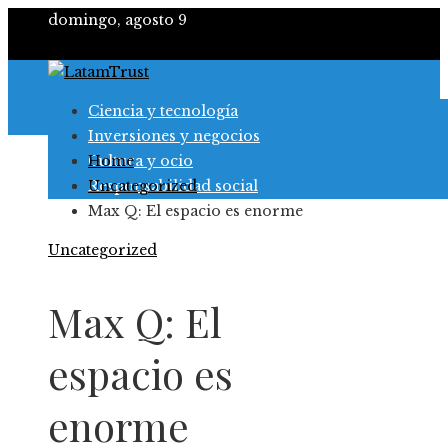
domingo, agosto 9
Ciencia y tecnología
Inversiones y negocios
Cultura y ocio
Home
Responsabilidad social
Uncategorized
Max Q: El espacio es enorme
Uncategorized
Max Q: El
espacio es
enorme