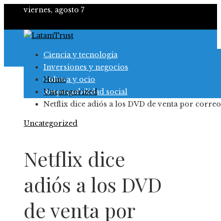
viernes, agosto 7
Ciencia y tecnología
Inversiones y negocios
Cultura y ocio
Home
Responsabilidad social
Uncategorized
Netflix dice adiós a los DVD de venta por correo
Uncategorized
Netflix dice
adiós a los DVD
de venta por