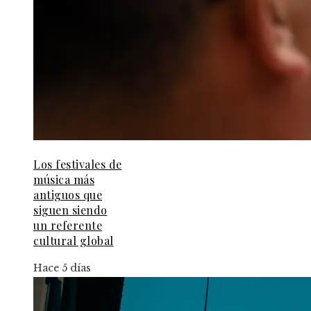
Los festivales de
música más
antiguos que
siguen siendo
un referente
cultural global
Hace 5 días