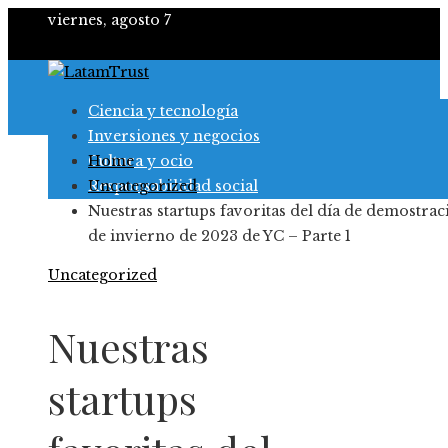
viernes, agosto 7
Ciencia y tecnología
Inversiones y negocios
Cultura y ocio
Home
Responsabilidad social
Uncategorized
Nuestras startups favoritas del día de demostrac
de invierno de 2023 de YC – Parte 1
Uncategorized
Nuestras
startups