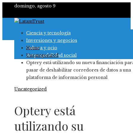
domingo, agosto 9
Ciencia y tecnología
Inversiones y negocios
Cultura y ocio
Home
Responsabilidad social
Uncategorized
Optery está utilizando su nueva financiación par
pasar de deshabilitar corredores de datos a una
plataforma de información personal
Uncategorized
Optery está
utilizando su