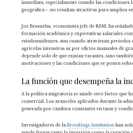
inmediata, especialmente cuando las condiciones la
geográfica— no resultan atractivas para amplios s
Joe Brusuelas, economista jefe de RSM, ha señalad
formación académica y expectativas salariales com
estadounidenses, aun cuando atraviesan periodos 
agrícolas intensivas ni por oficios manuales de gr
depende solo de que existan vacantes, sino tambié
motivaciones y las condiciones que se ponen sobre
La función que desempeña la in
A la política migratoria se añade otro factor que ha
comercial. Los aranceles aplicados durante la adm
generada por cambios constantes en tasas y condic
Investigadores de la
Brookings Institution
han seña
puede frenar tanto la inversión como la creación