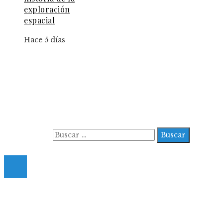
exploración
espacial
Hace 5 días
Información
Aviso Legal
Contacto
Quiénes somos
Buscar:
© 2022 All Right Reserved.