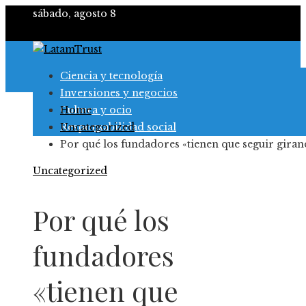
sábado, agosto 8
Ciencia y tecnología
Inversiones y negocios
Cultura y ocio
Home
Responsabilidad social
Uncategorized
Por qué los fundadores «tienen que seguir gira
Uncategorized
Por qué los
fundadores
«tienen que