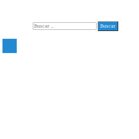
Contacto
Quiénes somos
Buscar:
© 2022 All Right Reserved.