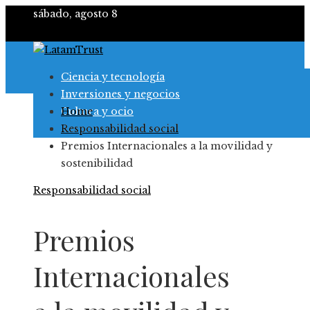
sábado, agosto 8
Ciencia y tecnología
Inversiones y negocios
Cultura y ocio
Home
Responsabilidad social
Responsabilidad social
Premios Internacionales a la movilidad y
sostenibilidad
Responsabilidad social
Premios
Internacionales