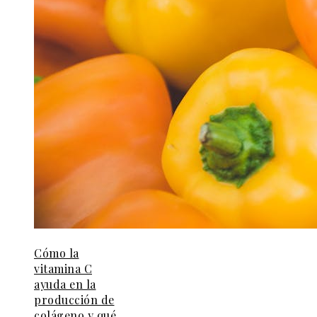
Cómo la
vitamina C
ayuda en la
producción de
colágeno y qué