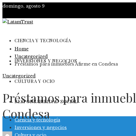
domingo, agosto 9
CIENCIA Y TECNOLOGÍA
Home
Uncategorized
INVERSIONES Y NEGOCIOS
Préstamos para inmuebles Afirme en Condesa
Uncategorized
CULTURA Y OCIO
Préstamos para inmuebl
RESPONSABILIDAD SOCIAL
Condesa
Ciencia y tecnología
Inversiones y negocios
Cultura y ocio