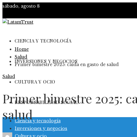
sábado, agosto 8
CIENCIA Y TECNOLOGÍA
Home
Salud
INVERSIONES Y NEGOCIOS
Primer bimestre 2025: caída en gasto de salud
Salud
CULTURA Y OCIO
Primer bimestre 2025: c
RESPONSABILIDAD SOCIAL
salud
Ciencia y tecnología
Inversiones y negocios
Cultura y ocio