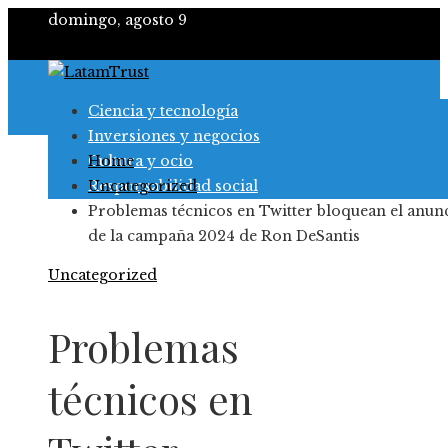
domingo, agosto 9
Ciencia y tecnología
Inversiones y negocios
Cultura y ocio
Home
Responsabilidad social
Uncategorized
Problemas técnicos en Twitter bloquean el anun
de la campaña 2024 de Ron DeSantis
Uncategorized
Problemas
técnicos en