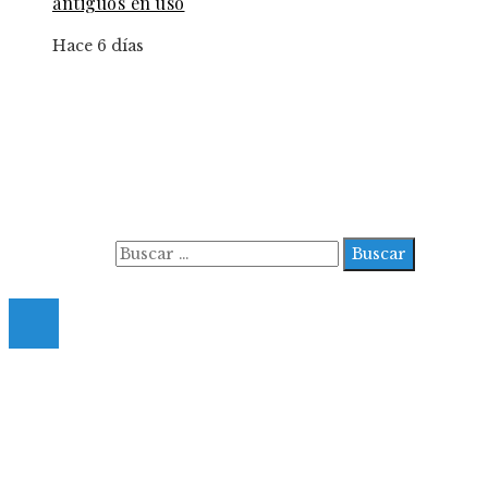
antiguos en uso
Hace 6 días
Información
Aviso Legal
Contacto
Quiénes somos
Buscar:
© 2022 All Right Reserved.