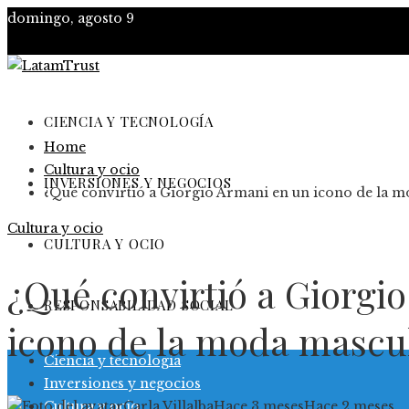
domingo, agosto 9
CIENCIA Y TECNOLOGÍA
Home
Cultura y ocio
INVERSIONES Y NEGOCIOS
¿Qué convirtió a Giorgio Armani en un icono de la 
Cultura y ocio
CULTURA Y OCIO
¿Qué convirtió a Giorgi
RESPONSABILIDAD SOCIAL
icono de la moda mascu
Ciencia y tecnología
Inversiones y negocios
Cultura y ocio
Carla Villalba
Hace 3 meses
Hace 2 meses