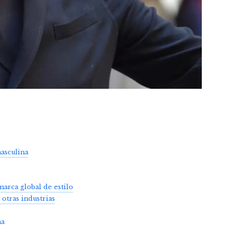
asculina
rca global de estilo
 otras industrias
na