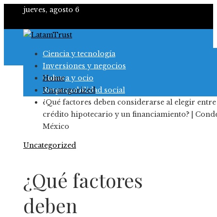
jueves, agosto 6
Ciencia y tecnología
Inversiones y negocios
Cultura y ocio
Home
Responsabilidad social
Uncategorized
¿Qué factores deben considerarse al elegir entre
crédito hipotecario y un financiamiento? | Conde
México
Uncategorized
¿Qué factores
deben