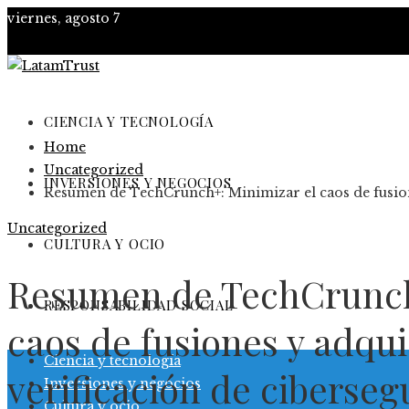
viernes, agosto 7
CIENCIA Y TECNOLOGÍA
Home
Uncategorized
INVERSIONES Y NEGOCIOS
Resumen de TechCrunch+: Minimizar el caos de fusione
Uncategorized
CULTURA Y OCIO
Resumen de TechCrunch
RESPONSABILIDAD SOCIAL
caos de fusiones y adquis
Ciencia y tecnología
verificación de ciberseg
Inversiones y negocios
Cultura y ocio