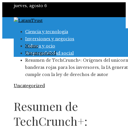
jueves, agosto 6
Ciencia y tecnología
Inversiones y negocios
Cultura y ocio
Home
Responsabilidad social
Uncategorized
Resumen de TechCrunch+: Orígenes del unicorn
banderas rojas para los inversores, la IA generat
cumple con la ley de derechos de autor
Uncategorized
Resumen de
TechCrunch+: