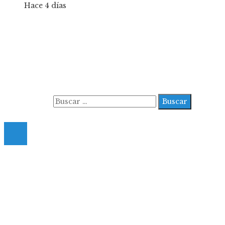
Hace 4 días
Información
Aviso Legal
Contacto
Quiénes somos
Buscar:
© 2022 All Right Reserved.