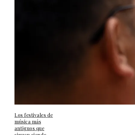
Los festivales de
música más
antiguos que
siguen siendo