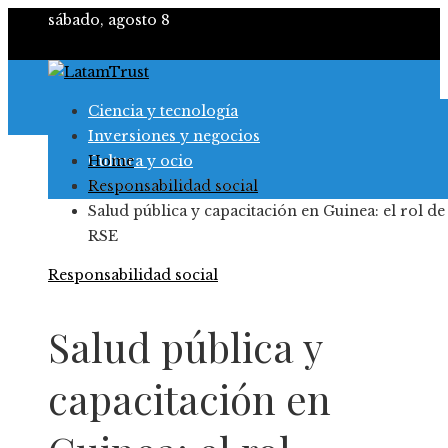
sábado, agosto 8
Ciencia y tecnología
Inversiones y negocios
Cultura y ocio
Home
Responsabilidad social
Responsabilidad social
Salud pública y capacitación en Guinea: el rol de 
RSE
Responsabilidad social
Salud pública y
capacitación en