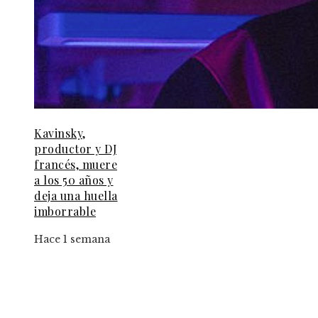
Kavinsky,
productor y DJ
francés, muere
a los 50 años y
deja una huella
imborrable
Hace 1 semana
Información
Aviso Legal