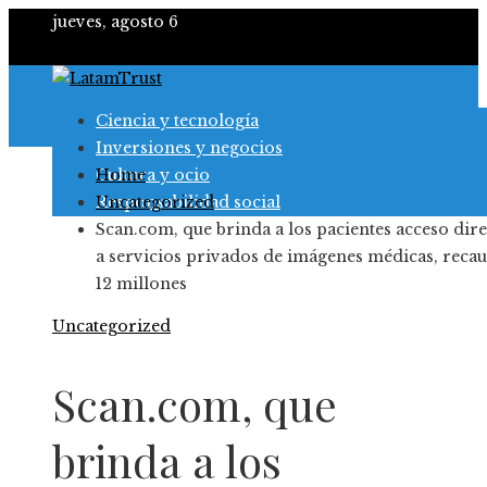
jueves, agosto 6
Ciencia y tecnología
Inversiones y negocios
Cultura y ocio
Home
Responsabilidad social
Uncategorized
Scan.com, que brinda a los pacientes acceso dir
a servicios privados de imágenes médicas, reca
12 millones
Uncategorized
Scan.com, que
brinda a los