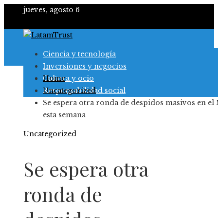
jueves, agosto 6
Ciencia y tecnología
Inversiones y negocios
Cultura y ocio
Home
Responsabilidad social
Uncategorized
Se espera otra ronda de despidos masivos en el
esta semana
Uncategorized
Se espera otra
ronda de