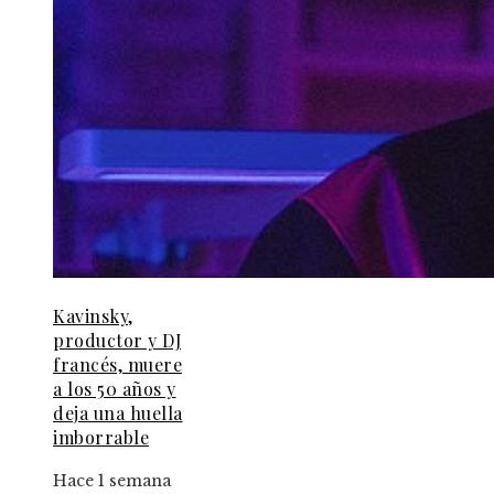
Kavinsky,
productor y DJ
francés, muere
a los 50 años y
deja una huella
imborrable
Hace 1 semana