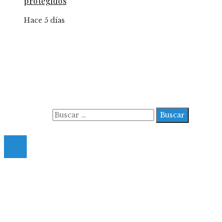
protegidos
Hace 5 días
Información
Aviso Legal
Contacto
Quiénes somos
Buscar:
© 2022 All Right Reserved.