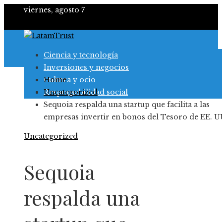
viernes, agosto 7
Ciencia y tecnología
Inversiones y negocios
Cultura y ocio
Home
Responsabilidad social
Uncategorized
Sequoia respalda una startup que facilita a las
empresas invertir en bonos del Tesoro de EE. U
Uncategorized
Sequoia
respalda una