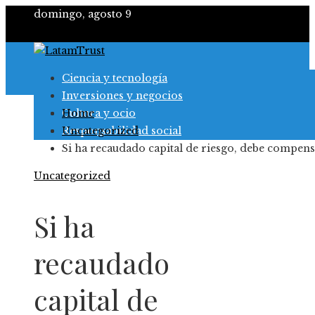
domingo, agosto 9
Ciencia y tecnología
Inversiones y negocios
Cultura y ocio
Home
Responsabilidad social
Uncategorized
Si ha recaudado capital de riesgo, debe compen
Uncategorized
Si ha
recaudado
capital de