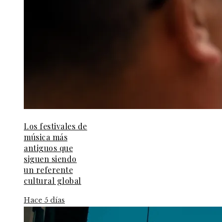
Los festivales de
música más
antiguos que
siguen siendo
un referente
cultural global
Hace 5 días