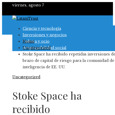
viernes, agosto 7
Ciencia y tecnología
Inversiones y negocios
Cultura y ocio
Home
Responsabilidad social
Uncategorized
Stoke Space ha recibido repetidas inversiones de
brazo de capital de riesgo para la comunidad de
inteligencia de EE. UU.
Uncategorized
Stoke Space ha
recibido