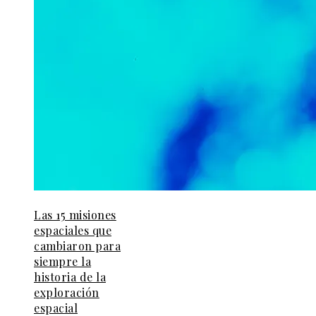
Las 15 misiones
espaciales que
cambiaron para
siempre la
historia de la
exploración
espacial