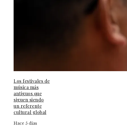
Los festivales de
música más
antiguos que
siguen siendo
un referente
cultural global
Hace 5 días