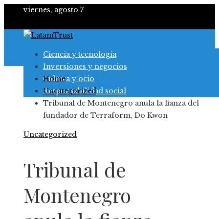
viernes, agosto 7
Ciencia y tecnología
Inversiones y negocios
Cultura y ocio
Home
Responsabilidad social
Uncategorized
Tribunal de Montenegro anula la fianza del
fundador de Terraform, Do Kwon
Uncategorized
Tribunal de
Montenegro