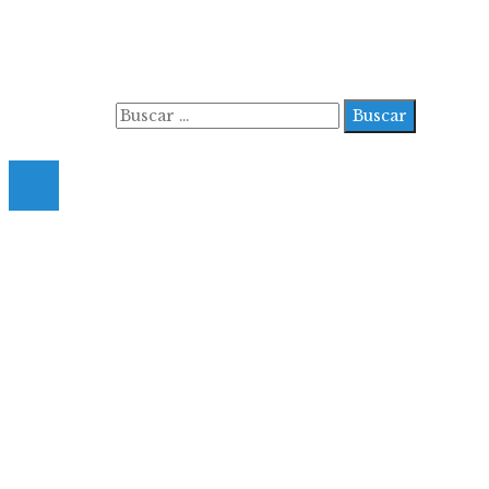
Aviso Legal
Contacto
Quiénes somos
Buscar:
© 2022 All Right Reserved.