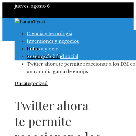
jueves, agosto 6
Ciencia y tecnología
Inversiones y negocios
Cultura y ocio
Home
Responsabilidad social
Uncategorized
Twitter ahora te permite reaccionar a los DM c
una amplia gama de emojis
Uncategorized
Twitter ahora
te permite