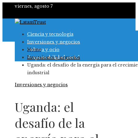
viernes, agosto 7
Ciencia y tecnología
Inversiones y negocios
Cultura y ocio
Home
Responsabilidad social
Inversiones y negocios
Uganda: el desafío de la energía para el crecimi
industrial
Inversiones y negocios
Uganda: el
desafío de la