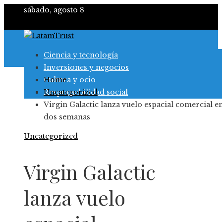
sábado, agosto 8
Ciencia y tecnología
Inversiones y negocios
Cultura y ocio
Home
Responsabilidad social
Uncategorized
Virgin Galactic lanza vuelo espacial comercial e
dos semanas
Uncategorized
Virgin Galactic
lanza vuelo