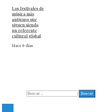
Los festivales de
música más
antiguos que
siguen siendo
un referente
cultural global
Hace 6 días
Información
Aviso Legal
Contacto
Quiénes somos
Buscar:
© 2022 All Right Reserved.