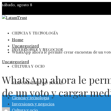
sábado, agosto 8
CIENCIA Y TECNOLOGÍA
Home
Uncategorized
INVERSIONES Y NEGOCIOS
WhatsApp ahora le permite crear encuestas de un voto
Uncategorized
CULTURA Y OCIO
WhatsApp ahora le perm
RESPONSABILIDAD SOCIAL
de un voto y cargar med
Ciencia y tecnología
Inversiones y negocios
Cultura y ocio