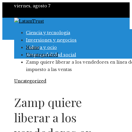
viernes, agosto 7
Ciencia y tecnología
Inversiones y negocios
Cultura y ocio
Home
Responsabilidad social
Uncategorized
Zamp quiere liberar a los vendedores en línea d
impuesto a las ventas
Uncategorized
Zamp quiere
liberar a los