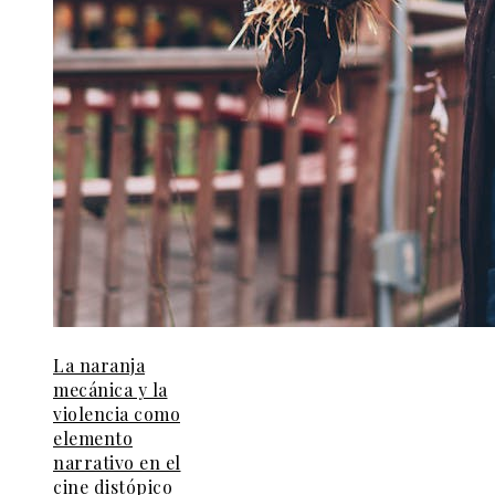
La naranja
mecánica y la
violencia como
elemento
narrativo en el
cine distópico