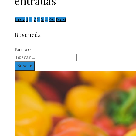
entradas
Prev
1
…
7
8
9
…
46
Next
Busqueda
Buscar: